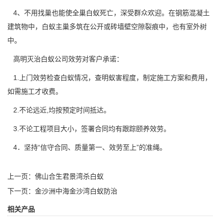
4、不用找巢也能使全巢白蚁死亡，深受群众欢迎。在钢筋混凝土
建筑物中，白蚁主巢多筑在公开或砖墙壁空隙裂痕中，也有室外树
中。
高明灭治白蚁公司效劳对客户承诺：
1.上门效劳检查白蚁情况，查明蚁害程度，制定施工方案和费用，
如需施工才收费。
2.不论远近,均按预定时间抵达。
3.不论工程项目大小，签署合同均有跟踪颐养效劳。
4．坚持“信守合同、质量第一、效劳至上”的准绳。
上一页：
佛山合生君景湾杀白蚁
下一页：
金沙洲中海金沙湾白蚁防治
相关产品