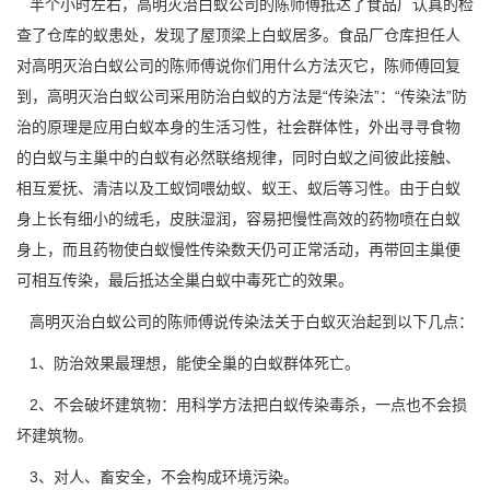
半个小时左右，高明灭治白蚁公司的陈师傅抵达了食品厂认真的检
查了仓库的蚁患处，发现了屋顶梁上白蚁居多。食品厂仓库担任人
对高明灭治白蚁公司的陈师傅说你们用什么方法灭它，陈师傅回复
到，高明灭治白蚁公司采用
防治白蚁
的方法是“传染法”：“传染法”防
治的原理是应用白蚁本身的生活习性，社会群体性，外出寻寻食物
的白蚁与主巢中的白蚁有必然联络规律，同时白蚁之间彼此接触、
相互爱抚、清洁以及工蚁饲喂
幼蚁、蚁王、蚁后
等习性。由于白蚁
身上长有细小的绒毛，皮肤湿润，容易把慢性高效的药物喷在白蚁
身上，而且药物使白蚁慢性传染数天仍可正常活动，再带回主巢便
可相互传染，最后抵达全巢白蚁中毒死亡的效果。
高明灭治白蚁公司的陈师傅说传染法关于白蚁灭治起到以下几点：
1、防治效果最理想，能使全巢的白蚁群体死亡。
2、不会破坏建筑物：用科学方法把白蚁传染毒杀，一点也不会损
坏建筑物。
3、对人、畜安全，不会构成
环境污染
。