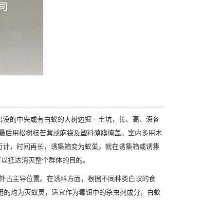
出没的中央或有白蚁的大树边掘一土坑，长、高、深各
，最后用松树枝芒萁或麻袋及塑料薄膜掩盖。室内多用
木
以万计，时间再长，诱集箱变为蚁巢，就在诱集箱或诱集
可以抵达消灭整个群体的目的。
外占主导位置。在诱料方面，根据不同种类白蚁的食
用的均为灭蚁灵，适宜作为毒饵中的杀虫剂成分，白蚁