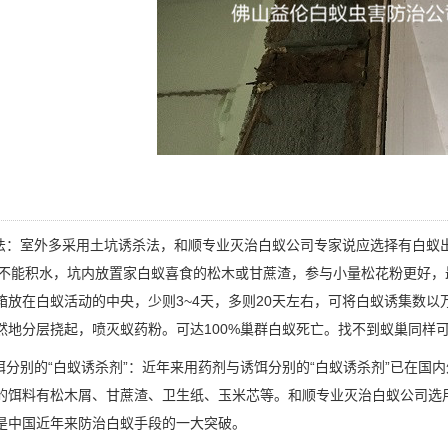
：室外多采用土坑诱杀法，
和顺专业灭治白蚁公司
专家说应选择有白蚁
cm，不能积水，坑内放置家白蚁喜食的松木或甘蔗渣，参与小量松花粉更好
箱放在白蚁活动的中央，少则3~4天，多则20天左右，可将白蚁诱集数
然地分层挠起，喷灭蚁药粉。可达
100%巢群白蚁
死亡。找不到蚁巢同样
分别的“白蚁诱杀剂”：近年来用药剂与诱饵分别的
“白蚁诱杀剂”
已在国内
的饵料有松木屑、甘蔗渣、卫生纸、玉米芯等。和顺专业灭治白蚁公司选
是中国近年来防治白蚁手段的一大突破。