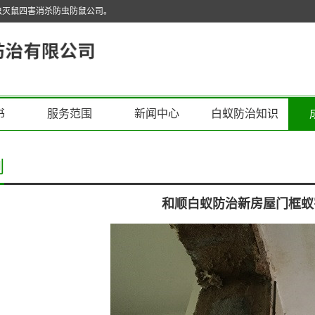
虫灭鼠四害消杀防虫防鼠公司。
书
服务范围
新闻中心
白蚁防治知识
例
和顺白蚁防治新房屋门框蚁