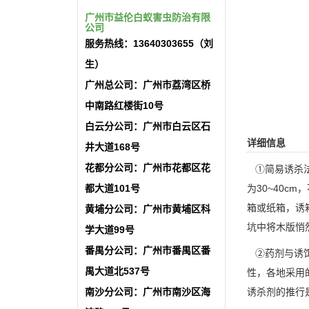
广州市益伦白蚁害虫防治有限
公司
服务热线：13640303655（刘
生）
广州总公司：广州市荔湾区桥
中南路红楼街10号
白云分公司：广州市白云区石
详细信息
井大道168号
花都分公司：广州市花都区花
①简易诱杀法
都大道101号
为30~40
箱或纸箱
，诱
黄埔分公司：广州市黄埔区科
坑中将木版悄
学大道99号
番禺分公司：广州市番禺区番
②药剂与诱饵
禺大道北537号
性，各地采用
南沙分公司：广州市南沙区海
诱杀剂的推行