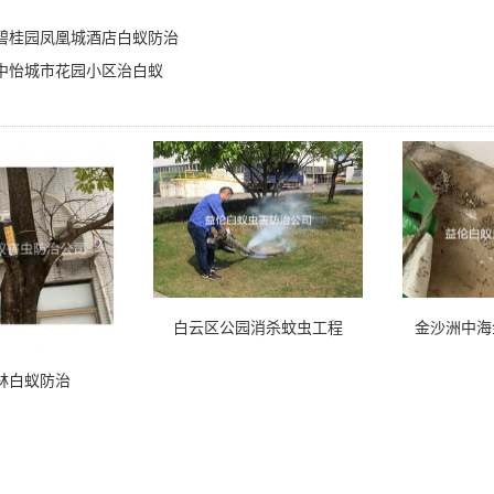
碧桂园凤凰城酒店白蚁防治
中怡城市花园小区治白蚁
白云区公园消杀蚊虫工程
金沙洲中海
林白蚁防治