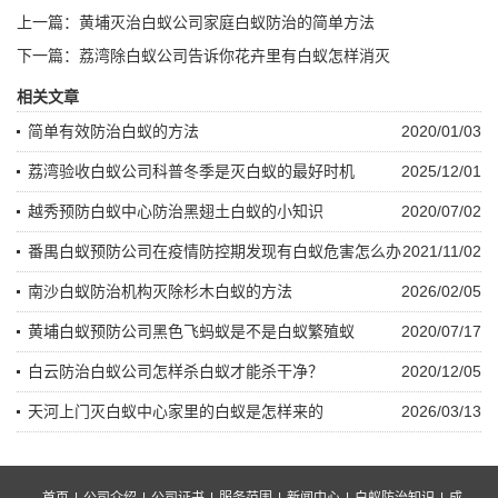
上一篇：
黄埔灭治白蚁公司家庭白蚁防治的简单方法
下一篇：
荔湾除白蚁公司告诉你花卉里有白蚁怎样消灭
相关文章
简单有效防治白蚁的方法
2020/01/03
荔湾验收白蚁公司科普冬季是灭白蚁的最好时机
2025/12/01
越秀预防白蚁中心防治黑翅土白蚁的小知识
2020/07/02
番禺白蚁预防公司在疫情防控期发现有白蚁危害怎么办
2021/11/02
南沙白蚁防治机构灭除杉木白蚁的方法
2026/02/05
黄埔白蚁预防公司黑色飞蚂蚁是不是白蚁繁殖蚁
2020/07/17
白云防治白蚁公司怎样杀白蚁才能杀干净？
2020/12/05
天河上门灭白蚁中心家里的白蚁是怎样来的
2026/03/13
首页
|
公司介绍
|
公司证书
|
服务范围
|
新闻中心
|
白蚁防治知识
|
成