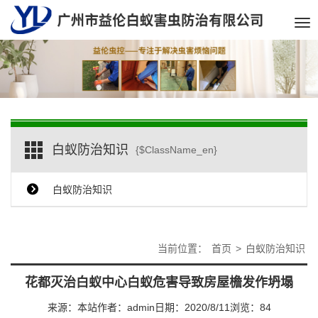
Tog
nav
白蚁防治知识
{$ClassName_en}
白蚁防治知识
当前位置：
首页
>
白蚁防治知识
花都灭治白蚁中心白蚁危害导致房屋檐发作坍塌
来源：本站
作者：admin
日期：2020/8/11
浏览：
84