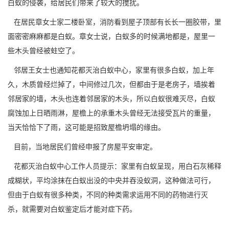
白蚁的侵袭
，给居民们带来了较大的搅扰。
在居民章女士家二楼卧室，消防看到屋子顶部有长长一圈胶带，里
面密密麻麻都是白蚁。章女士说，白蚁多的时候满地都是，屋里一
些木头曾经被蛀空了。
邻居王女士也通知花都灭治白蚁中心，家里有很多白蚁，加上年
久，木质曾经烂掉了，中间修过几次，但都由于是老房子，墙挨着
邻居家的墙，木头也连着邻居家的木头，所以白蚁很难灭尽，白蚁
腐蚀加上
日晒雨淋
，屋檐上的承重木头曾经无法接受瓦片的重量，
当天恰恰下了雨，这可能是招致屋檐坍塌的缘由。
目前，当地居民们曾经申报了房屋平安审定。
花都灭治白蚁中心
工作人员提示：家里有白蚁呈现，用白石灰稀释
成糊状，平均涂抹在白蚁出没的中央并吞没蚁洞，这种做法可行，
但由于白蚁有很多种类，不同的种类需求运用不同的药物进行灭
杀，就需要对白蚁鉴定后才能对症下药。