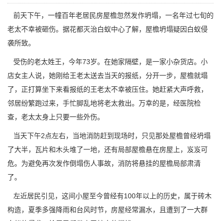
前天下午，一幢百年老居民房屋檐忽然发作坍塌，一名年过七旬的
老太不幸被砸伤。据
花都灭治白蚁中心
了解，屋檐坍塌疑因白蚁侵
袭所致。
受伤的老太姓王，今年73岁。在她家隔壁，是一家小杂货店。小
店女主人说，她刚给王老太送去当天的报纸，分开一步，屋檐就塌
了，正打算坐下来看报纸的王老太不幸被压住。她赶紧大声呼救，
邻居纷繁跑过来，手忙脚乱地将老太救出。万幸的是，经医院检
查，老太太身上只要一些外伤。
当天下午2点左右，当地消防赶到现场时，只见那处屋檐曾经坍塌
了大半，瓦片和木头堆了一地，还有局部屋檐悬在房屋上，岌岌可
危。为避免再次发作倒塌伤人事故，消防将悬挂的屋檐局部肃清
了。
左近居民引见，这间小屋至今曾经有100年以上的历史，属于砖木
构造，夏季多强降雨和台风时节，房屋经常漏水，且遭到了一大群