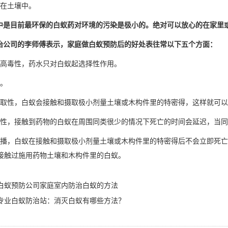
在土壤中。
中是目前最环保的白蚁药对环境的污染是极小的。绝对可以放心的在家里
公司的李师傅表示，家庭做白蚁预防后的好处表往常以下五个方面：
高毒性，药水只对白蚁起
选择性作用
。
。
取性，白蚁会接触和摄取极小剂量土壤或木构件里的特密得，这样就可以
性，接触到药物的白蚁在周围同类很少的情况下死亡的时间会延迟，当同
播，白蚁在接触和摄取极小剂量土壤或木构件里的特密得后不会立即死亡
接触过施用
药物土壤
和木构件里的白蚁。
白蚁预防公司家庭室内防治白蚁的方法
专业白蚁防治站：消灭白蚁有哪些方法？