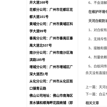
井大道168号
6、不会溶解
花都分公司：广州市花都区花
在维护环境
都大道101号
天河白蚁防治
黄埔分公司：广州市黄埔区科
1、对白蚁有
学大道99号
番禺分公司：广州市番禺区番
2、无排斥性
禺大道北537号
3、接触和摄
南沙分公司：广州市南沙区海
4、剂量依赖
滨路185号
5、白蚁间传
增城分公司：广州市增城区广
杀灭没有直接
深大道西1号
从化分公司：广州市从化区街
上一篇：
天河
口镇青云路
下一篇：
白云
佛山公司地址：佛山市南海区
里水镇和顺海畔花园商铺（即
相关文章