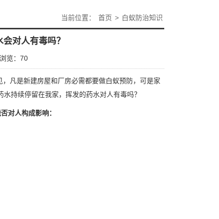
当前位置：
首页
>
白蚁防治知识
水会对人有毒吗？
浏览：
70
见，凡是新建房屋和厂房必需都要做
白蚁预防
，可是家
药水持续停留在我家，挥发的药水对人有毒吗？
能否对人构成影响：