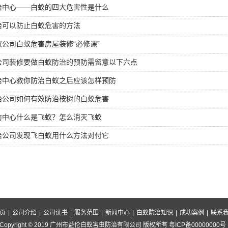
治中心——白蚁的四大危害性是什么
治可以防止白蚁危害的方法
公司白蚁危害房屋装修“必修课”
公司装修要做白蚁防治的预防需留意以下六点
治中心教你防治白蚁之后应该怎样预防
治公司如何有效防治桉树的白蚁危害
防中心什么是飞蚁？怎么消灭飞蚁
治公司发现飞白蚁用什么方法对付它
页
|
公司介绍
|
公司证书
|
服务范围
|
新闻中心
|
白蚁防治知识
|
成功案例
|
联系
Copyright © 2019 广州市益伦白蚁害虫防治有限公司 版权所有 粤ICP备00000000