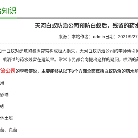
治知识
天河白蚁防治公司预防白蚁后，残留的药
来源：本站
作者：admin
日期：2021/9/27
于白蚁对建筑的暴虐常常构成极大损失，天河白蚁防治公司的李师傅引
，喷洒过的药水残留在建筑里。常常市民都会向提出这样的疑问，喷洒的
防治公司
的李师傅说，主要能够从以下6个方面全面概括白蚁防治的药水
用
影响
蚓
他土壤
菌、真菌