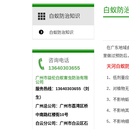
白蚁防
白蚁防治知识
白蚁防治知识
{$ClassName_en}
在广东地域由
里做过预防后
咨询电话
天河白蚁
13640303655
1、低剂量应
广州市益伦白蚁害虫防治有限
公司
2、对植物无
服务热线：13640303655（刘
生）
3、不影响蚯
广州总公司：广州市荔湾区桥
4、不影响其
中南路红楼街10号
5、不影响细
白云分公司：广州市白云区石