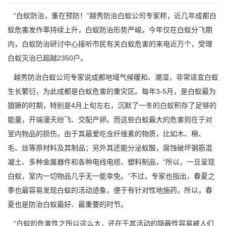
“白蚁防治，重在预防！”越秀防治白蚁公司专家称，近几年成都白
蚁危害发作率持续上升，白蚁防治
形势严峻
。今年仅在白蚁分飞期
内，白蚁防治研讨中心接听市民有关白蚁危害的来电近万个，受理
白蚁灭治已超越2350户。
越秀防治白蚁公司
专家说成都地域气候暖和、潮湿，非常适宜白蚁
生长繁衍，为此成都是白蚁危害的重灾区。每年3-5月，是白蚁最为
猖獗的时期，特别是4月上旬左右，沉默了一冬的白蚁积存了足够的
能量，开端漫天纷飞、交配产卵。而这些白蚁最大的危害则在于对
室内物品的损伤，由于其最爱吃含纤维素的物质，比如木、棉、
毛、丝等原材料及其制品；另外其还能分泌蚁酸，腐蚀破坏钢筋混
凝土、多种金属器件和各种电线电缆、塑料制品，“所以，一旦呈现
白蚁，室内一切物品几乎无一能幸免。”不过，专家也指出，春夏之
季也最容易发现白蚁的活动迹象，便于有针对性地施药，所以，春
夏也是防治白蚁最好、最重要的时节。
“白蚁的危害性之所以这么大，还在于其活动的隐蔽性容易被人们