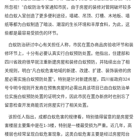
所忽视！”白蚁防治专家通知市民，由于房屋的装修对管网破坏较多
给白蚁入室创造了更多便利途径，墙裙、吊顶、灯槽、木地板、墙
纸等都为白蚁制造了暗淡、潮湿的
生长环境
和丰厚食料，为此，这
些都是最容易受损伤的环节。
白蚁防治研讨中心有关担任人称，市民在置办商品房验收环节和装
修环节上，十分有必要认真实行白蚁预防处置。他指出，住建部和
四川省政府很早就注重新建房屋和装修白蚁预防，并陆续出台了相
关规则，明白“凡白蚁危害地域的新建、改建、扩建、装饰装修的房
屋必需实施白蚁预防处置”。特别是针对新建房屋，四川省政府324
号令明令规则开发商在预售房屋时必需出具该项目已由白蚁防治单
位实施白蚁预防处置的证明文件，因此市民在置办新房时也别忘了
留意检查开发商能否对房屋实行了相关处置。
该担任人指出，成都白蚁危害的规律看，特别值得留意的是房屋受
害楼层主要集中是在1-3楼，特别是一楼最受损为严重。近几年，高
楼层也经常呈现白蚁危害现象，这类白蚁危害主要是经过房屋阳台