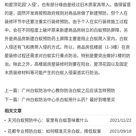
和屋顶花园“入侵”，也有部分缘由是经过旧
木质家具
带入。值得留意
的是，固然开发商按照政府规则对商品房做了新建预防，但个人在
装修环节中还要注重实行装修预防。由于个人在实行装修施工过程
中，会在不同程度上破坏原来新建商品房树立的白蚁预防屏障，另
外是商品房新建白蚁预防药土屏障主要是阻止白蚁爬入室内，白蚁
入侵还有飞和携带入侵的方式。所以，商品房低楼层（1-3楼）在房
屋装修过程还需求对白蚁实行
重点防治
，特别是要突出做好1楼的防
治。除此之外，高楼层房屋装修时则要在阳台、屋顶花园以及固定
木质装修材料等可能产生的白蚁入侵渠道实行防治。
上一篇：
广州白蚁防治中心教你防治白蚁之后应该怎样预防
下一篇：
广州白蚁防治中心杀白蚁用什么药？最好到哪里买
相关文章
天河白蚁预防中心：家里有白蚁意味着什么
2021/11/22
花都专业预防白蚁：如何精准灭杀白蚁，降低蚁害
2021/09/18